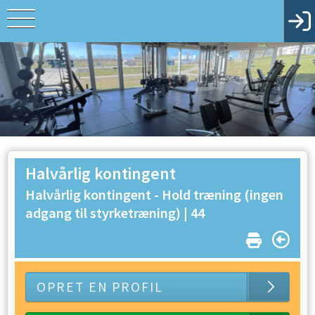
Halvårlig kontingent
Halvårlig kontingent - Hold træning (ingen
adgang til styrketræning) |
44
OPRET EN PROFIL